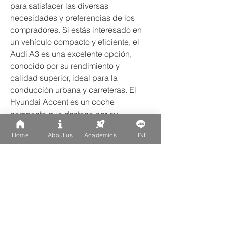
para satisfacer las diversas 
necesidades y preferencias de los 
compradores. Si estás interesado en 
un vehículo compacto y eficiente, el 
Audi A3 es una excelente opción, 
conocido por su rendimiento y 
calidad superior, ideal para la 
conducción urbana y carreteras. El 
Hyundai Accent es un coche 
compacto que destaca por su 
eficiencia y diseño moderno, 
Home
About us
Academics
LINE
ofreciendo una conducción suave 
ideal para la vida en la ciudad. El 
Hyundai Elantra ofrece un diseño 
elegante y una tecnología 
impresionante, siendo una opción 
popular entre sedanes por su confort y 
rendimiento. Hyundai Santa Fe es un 
SUV que combina lujo, espacio y 