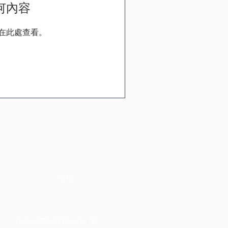
何內容
在此處查看。
地址
台北大安區文昌街270-1號