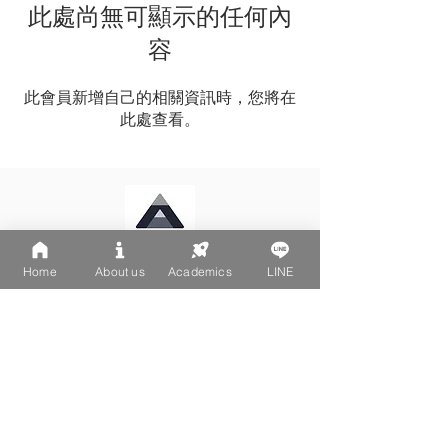
此處尚無可顯示的任何內
容
此會員新增自己的相關資訊時，您將在
此處查看。
Home
About us
Academics
LINE
LINE: @502fvguc
台北大安區文昌街270-1號