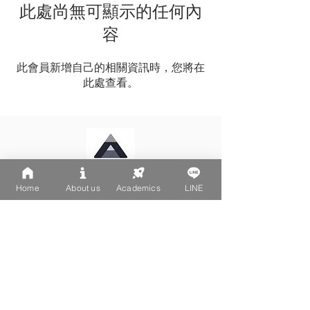
此處尚無可顯示的任何內
容
此會員新增自己的相關資訊時，您將在
此處查看。
Home
About us
Academics
LINE
LINE: @502fvguc
台北大安區文昌街270-1號