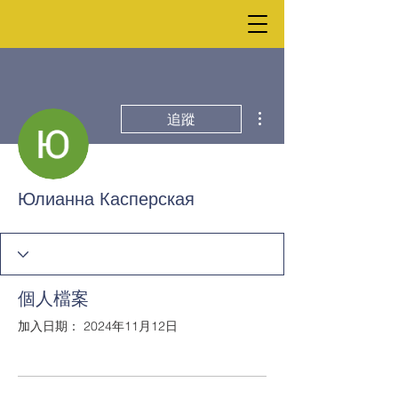
更多動作
追蹤
Юлианна Касперская
個人檔案
加入日期： 2024年11月12日