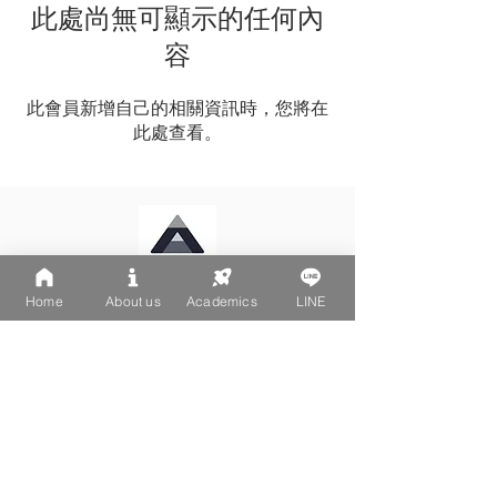
此處尚無可顯示的任何內
容
此會員新增自己的相關資訊時，您將在
此處查看。
Home
About us
Academics
LINE
LINE: @502fvguc
台北大安區文昌街270-1號