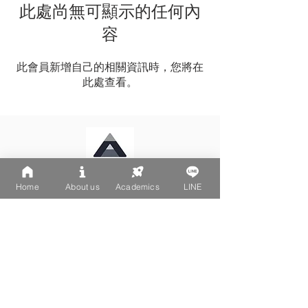
此處尚無可顯示的任何內
容
此會員新增自己的相關資訊時，您將在
此處查看。
Home
About us
Academics
LINE
LINE: @502fvguc
台北大安區文昌街270-1號