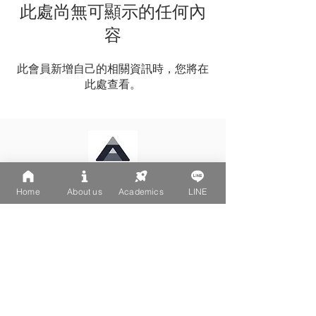
此處尚無可顯示的任何內
容
此會員新增自己的相關資訊時，您將在
此處查看。
Home
About us
Academics
LINE
LINE: @502fvguc
台北大安區文昌街270-1號