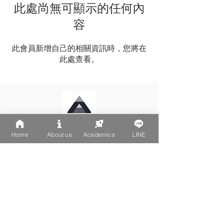
此處尚無可顯示的任何內
容
此會員新增自己的相關資訊時，您將在
此處查看。
Home
About us
Academics
LINE
LINE: @502fvguc
台北大安區文昌街270-1號