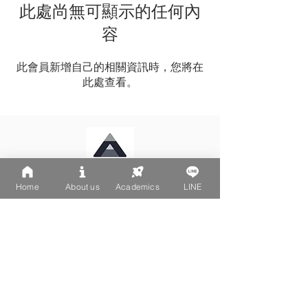
此處尚無可顯示的任何內
容
此會員新增自己的相關資訊時，您將在
此處查看。
Home
About us
Academics
LINE
LINE: @502fvguc
台北大安區文昌街270-1號