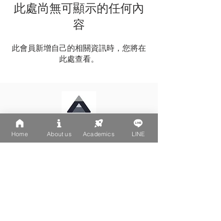
此處尚無可顯示的任何內
容
此會員新增自己的相關資訊時，您將在
此處查看。
Home
About us
Academics
LINE
LINE: @502fvguc
台北大安區文昌街270-1號