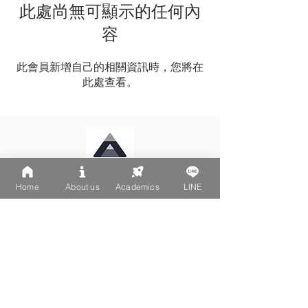
此處尚無可顯示的任何內
容
此會員新增自己的相關資訊時，您將在
此處查看。
Home
About us
Academics
LINE
LINE: @502fvguc
台北大安區文昌街270-1號