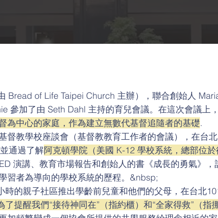
（由 Bread of Life Taipei Church 主辦），聯合創始人 Ma
r. Winnie 參加了由 Seth Dahl 主持的育兒會議。在
督為中心的家庭，作為建立無數代基督追隨者的基礎
.
基督教學校座談會（基督教教育工作者的會議），在台北
），並通過了解
阿克頓學院（美國 K-12 學校系統，總部
TED 演講、教育市場報告和創始人的書《成長的勇氣》，該
習者為導向的學校系統的歷程。&nbsp;
一小時的親子社區推出
學齡前兒童和他們的父母，在台北10
為了提醒我們“接待神同在”（指約櫃）和“全家得救”（