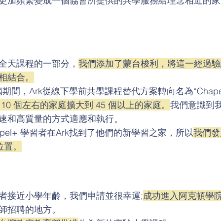
更加頻繁變成一個協會所提供的共學服務給理念相近的家
全天課程的一部分，
我們添加了蒙台梭利，將這一經過驗
相結合。
 級封鎖期間，Ark從線下學前共學課程替代方案轉向名為“Cha
10 個左右的家庭擴大到 45 個以上的家庭。
我們意識到
速和高質量的方式適應和執行。
pel+ 學習者在Ark找到了他們的新學習之家，所以
我們發
的位置。
者接近小學年齡，我們申請並很幸運;
成功進入阿克頓學
師招聘的地方。