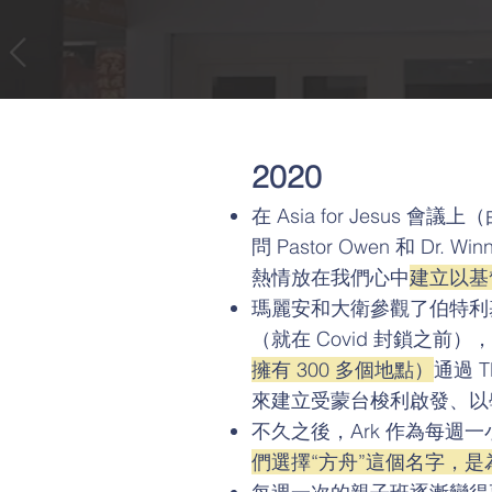
2020
在 Asia for Jesus 會議上
問 Pastor Owen 和 D
熱情放在我們心中
建立以基
瑪麗安和大衛參觀了伯特利
（就在 Covid 封鎖之前
擁有 300 多個地點）
通過 
來建立受蒙台梭利啟發、以學
不久之後，Ark 作為每週
們選擇“方舟”這個名字，是