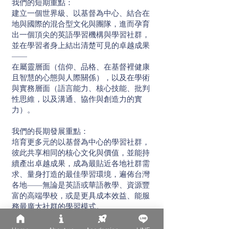
我們的短期重點：
建立一個世界級、以基督為中心、結合在
地與國際的混合型文化與團隊，進而孕育
出一個頂尖的英語學習機構與學習社群，
並在學習者身上結出清楚可見的卓越成果
——
在屬靈層面（信仰、品格、在基督裡健康
且智慧的心態與人際關係），以及在學術
與實務層面（語言能力、核心技能、批判
性思維，以及溝通、協作與創造力的實
力）。
我們的長期發展重點：
培育更多元的以基督為中心的學習社群，
彼此共享相同的核心文化與價值，並能持
續產出卓越成果，成為最貼近各地社群需
求、量身打造的最佳學習環境，遍佈台灣
各地——無論是英語或華語教學、資源豐
富的高端學校，或是更具成本效益、能服
務最廣大社群的學習模式。
Ark的價值觀