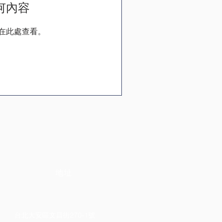
何內容
在此處查看。
地址
台北大安區文昌街270-1號